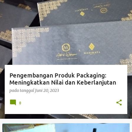
P
o
s
t
i
n
g
a
n
Pengembangan Produk Packaging:
Meningkatkan Nilai dan Keberlanjutan
pada tanggal
Juni 20, 2023
0