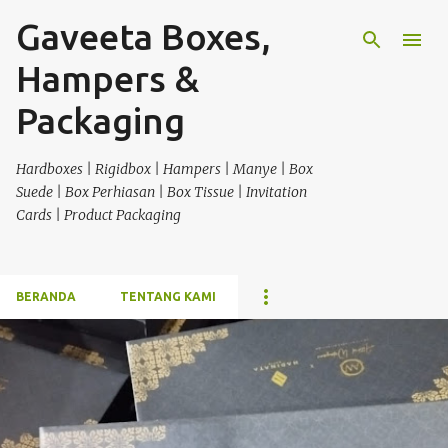
Gaveeta Boxes,
Langsung ke konten utama
Hampers &
Packaging
Hardboxes | Rigidbox | Hampers | Manye | Box
Suede | Box Perhiasan | Box Tissue | Invitation
Cards | Product Packaging
BERANDA
TENTANG KAMI
P
o
s
t