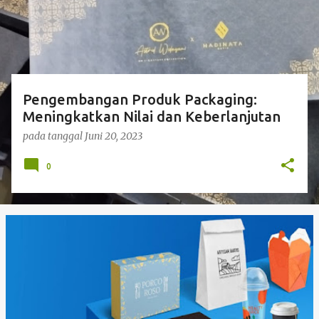
i
n
g
a
n
Pengembangan Produk Packaging:
Meningkatkan Nilai dan Keberlanjutan
pada tanggal
Juni 20, 2023
0