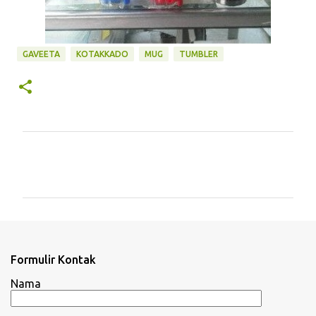
GAVEETA
KOTAKKADO
MUG
TUMBLER
K
o
m
e
n
t
Formulir Kontak
a
Nama
r