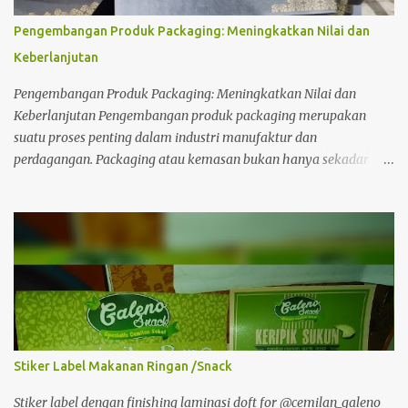
Pengembangan Produk Packaging: Meningkatkan Nilai dan
Keberlanjutan
Pengembangan Produk Packaging: Meningkatkan Nilai dan
Keberlanjutan Pengembangan produk packaging merupakan
suatu proses penting dalam industri manufaktur dan
perdagangan. Packaging atau kemasan bukan hanya sekadar
wadah untuk melindungi dan mengemas produk, tetapi juga
merupakan alat penting untuk mempengaruhi persepsi
konsumen, memenuhi kebutuhan logistik, dan menjaga
keberlanjutan lingkungan. Dalam essay ini, kita akan
mengeksplorasi pentingnya pengembangan produk packaging,
tren terkini, dan langkah-langkah yang dapat diambil untuk
meningkatkan nilai dan keberlanjutan dalam industri ini.
Pertama-tama, penting untuk memahami bahwa packaging
memiliki peran yang lebih besar daripada sekadar melindungi
Stiker Label Makanan Ringan /Snack
produk. Packaging juga berperan sebagai sarana pemasaran yang
efektif untuk menarik perhatian konsumen dan mempengaruhi
Stiker label dengan finishing laminasi doft for @cemilan_galeno