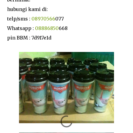
hubungi kami di:
telp/sms :
08970566
077
Whatsapp :
08886850
668
pin BBM : 7d917e1d