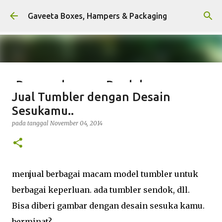
Langsung ke konten utama
Gaveeta Boxes, Hampers & Packaging
Pengembangan Produk
Jual Tumbler dengan Desain
Packaging: Meningkatkan Nilai
Sesukamu..
dan Keberlanjutan
pada tanggal
November 04, 2014
pada tanggal
Juni 20, 2023
0
menjual berbagai macam model tumbler untuk
berbagai keperluan. ada tumbler sendok, dll.
Bisa diberi gambar dengan desain sesuka kamu.
berminat?