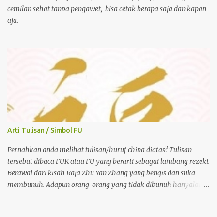
keputusan pembelian. Desain packaging yang menarik, inovatif,
cemilan sehat tanpa pengawet, bisa cetak berapa saja dan kapan
dan mencerminkan nilai produk dapat memberikan daya tarik
aja.
tambahan yang membedakan produk dari pesaingnya ...
Arti Tulisan / Simbol FU
Pernahkan anda melihat tulisan/huruf china diatas? Tulisan
tersebut dibaca FUK atau FU yang berarti sebagai lambang rezeki.
Berawal dari kisah Raja Zhu Yan Zhang yang bengis dan suka
membunuh. Adapun orang-orang yang tidak dibunuh hanyalah
orang yang diberi tanda FUK atau FU tersebut. Permaisuri raja
yang baik hati yang bernama Permaisuri Ma mengetahui