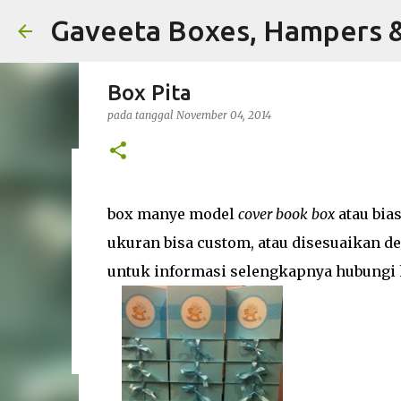
Gaveeta Boxes, Hampers 
Box Pita
pada tanggal
November 04, 2014
Pengembangan Produk Packag
Keberlanjutan
box manye model
cover book box
atau bia
pada tanggal
Juni 20, 2023
ukuran bisa custom, atau disesuaikan d
0
untuk informasi selengkapnya hubungi