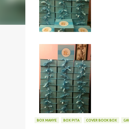
BOX MANYE
BOX PITA
COVER BOOK BOX
GA