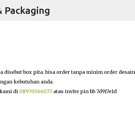
& Packaging
Langsung ke konten utama
ing: Meningkatkan Nilai dan
sa disebut box pita. bisa order tanpa minim order desai
engan kebutuhan anda.
 kami di
08970566077
atau invite pin bb 7d917e1d